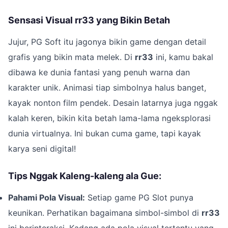
Sensasi Visual rr33 yang Bikin Betah
Jujur, PG Soft itu jagonya bikin game dengan detail
grafis yang bikin mata melek. Di
rr33
ini, kamu bakal
dibawa ke dunia fantasi yang penuh warna dan
karakter unik. Animasi tiap simbolnya halus banget,
kayak nonton film pendek. Desain latarnya juga nggak
kalah keren, bikin kita betah lama-lama ngeksplorasi
dunia virtualnya. Ini bukan cuma game, tapi kayak
karya seni digital!
Tips Nggak Kaleng-kaleng ala Gue:
Pahami Pola Visual:
Setiap game PG Slot punya
keunikan. Perhatikan bagaimana simbol-simbol di
rr33
ini berinteraksi. Kadang ada pola visual tertentu yang