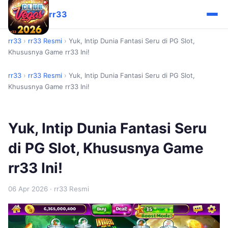
rr33
rr33
›
rr33 Resmi
›
Yuk, Intip Dunia Fantasi Seru di PG Slot,
Khususnya Game rr33 Ini!
rr33
›
rr33 Resmi
›
Yuk, Intip Dunia Fantasi Seru di PG Slot,
Khususnya Game rr33 Ini!
Yuk, Intip Dunia Fantasi Seru
di PG Slot, Khususnya Game
rr33 Ini!
06 Apr 2026
· rr33 Resmi