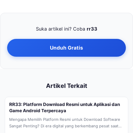
Suka artikel ini? Coba
rr33
Unduh Gratis
Artikel Terkait
RR33: Platform Download Resmi untuk Aplikasi dan
Game Android Terpercaya
Mengapa Memilih Platform Resmi untuk Download Software
Sangat Penting? Di era digital yang berkembang pesat saat
ini, kebutuhan akan aplikasi...