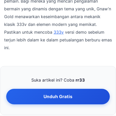
pemain. Bagi mereka yang mencari pengalaman
bermain yang dinamis dengan tema yang unik, Gnaw’n
Gold menawarkan keseimbangan antara mekanik
klasik 333v dan elemen modern yang memikat.
Pastikan untuk mencoba
333v
versi demo sebelum
terjun lebih dalam ke dalam petualangan berburu emas
ini.
Suka artikel ini? Coba
rr33
Unduh Gratis