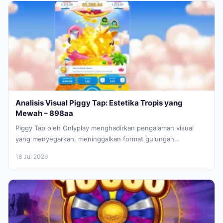
Analisis Visual Piggy Tap: Estetika Tropis yang
Mewah – 898aa
Piggy Tap oleh Onlyplay menghadirkan pengalaman visual
yang menyegarkan, meninggalkan format gulungan
tradisional demi pendekatan crash game yang interaktif dan...
18 Jul 2026