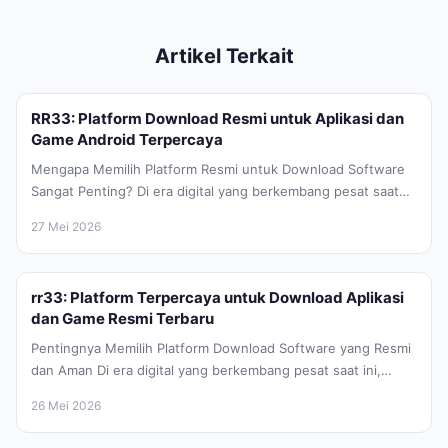
Artikel Terkait
RR33: Platform Download Resmi untuk Aplikasi dan
Game Android Terpercaya
Mengapa Memilih Platform Resmi untuk Download Software
Sangat Penting? Di era digital yang berkembang pesat saat
ini, kebutuhan akan aplikasi...
27 Mei 2026
rr33: Platform Terpercaya untuk Download Aplikasi
dan Game Resmi Terbaru
Pentingnya Memilih Platform Download Software yang Resmi
dan Aman Di era digital yang berkembang pesat saat ini,
kebutuhan akan aplikasi...
26 Mei 2026